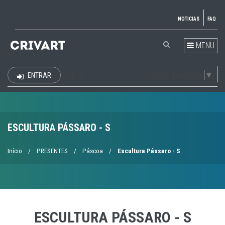
NOTICIAS
FAQ
MENU
Select Language
▼
ENTRAR
EUR
ESCULTURA PÁSSARO - S
Início
/
PRESENTES
/
Páscoa
/
Escultura Pássaro - S
ESCULTURA PÁSSARO - S