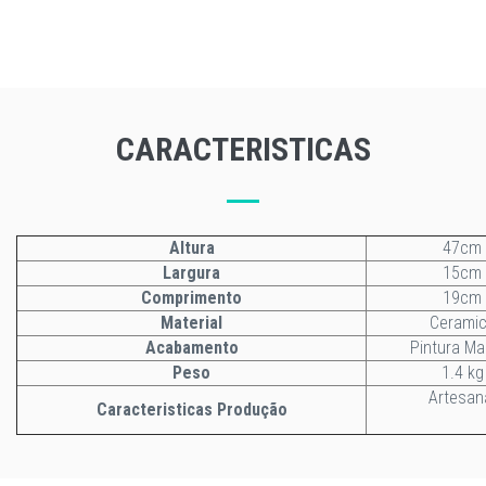
CARACTERISTICAS
Altura
47cm
Largura
15cm
Comprimento
19cm
Material
Cerami
Acabamento
Pintura Ma
Peso
1.4 kg
Artesan
Caracteristicas Produção