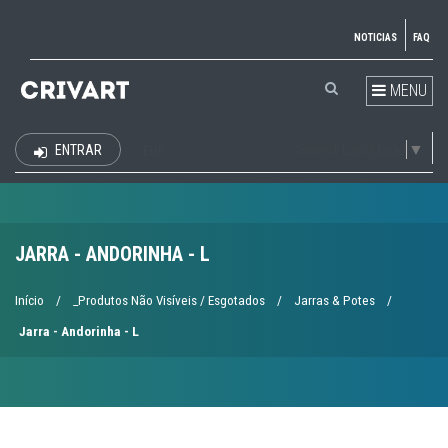
NOTICIAS
FAQ
MENU
Select Language
▼
ENTRAR
EUR
JARRA - ANDORINHA - L
Início
/
_Produtos Não Visíveis / Esgotados
/
Jarras & Potes
/
Jarra - Andorinha - L