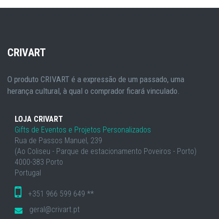
CRIVART
O produto CRIVART é a expressão de um passado, uma
herança cultural, à qual o comprador ficará vinculado.
LOJA CRIVART
Gifts de Eventos e Projetos Personalizados
Rua de Passos Manuel, 239
(Ao Coliseu - Parque de estacionamento Poveiros - Porto)
4000-383 Porto
Portugal
+351 966 599 649 **
geral@crivart.pt