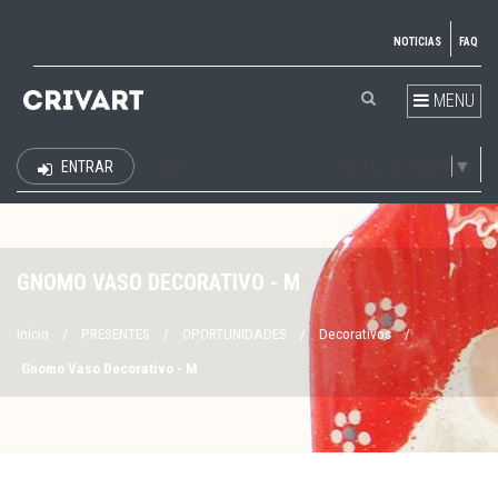
NOTICIAS
FAQ
MENU
Select Language
▼
ENTRAR
EUR
GNOMO VASO DECORATIVO - M
Início
/
PRESENTES
/
OPORTUNIDADES
/
Decorativos
/
Gnomo Vaso Decorativo - M