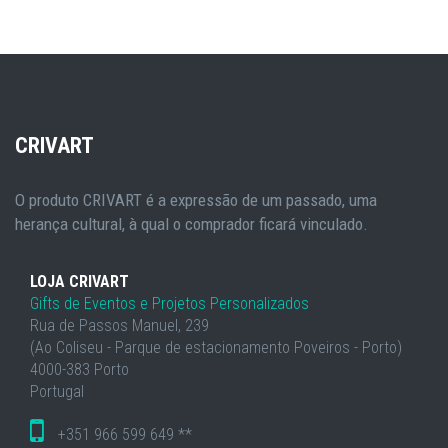
CRIVART
O produto CRIVART é a expressão de um passado, uma
herança cultural, à qual o comprador ficará vinculado.
LOJA CRIVART
Gifts de Eventos e Projetos Personalizados
Rua de Passos Manuel, 239
(Ao Coliseu - Parque de estacionamento Poveiros - Porto)
4000-383 Porto
Portugal
+351 966 599 649 **