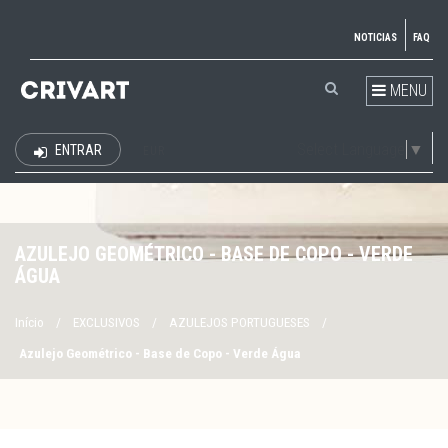
NOTICIAS
FAQ
MENU
Select Language
▼
ENTRAR
EUR
AZULEJO GEOMÉTRICO - BASE DE COPO - VERDE
ÁGUA
Início
/
EXCLUSIVOS
/
AZULEJOS PORTUGUESES
/
Azulejo Geométrico - Base de Copo - Verde Água