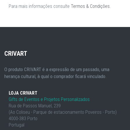
Para mais informações consulte
Termos & Condições
.
CRIVART
O produto CRIVART é a expressão de um passado, uma
herança cultural, à qual o comprador ficará vinculado.
LOJA CRIVART
Gifts de Eventos e Projetos Personalizados
Rua de Passos Manuel, 239
(Ao Coliseu - Parque de estacionamento Poveiros - Porto)
4000-383 Porto
Portugal