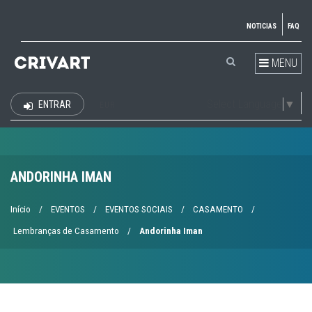
NOTICIAS
FAQ
MENU
Select Language
▼
ENTRAR
EUR
ANDORINHA IMAN
Início
/
EVENTOS
/
EVENTOS SOCIAIS
/
CASAMENTO
/
Lembranças de Casamento
/
Andorinha Iman