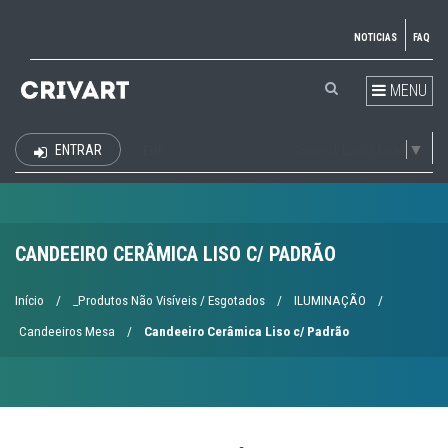
NOTICIAS
FAQ
MENU
Select Language
▼
ENTRAR
EUR
CANDEEIRO CERÂMICA LISO C/ PADRÃO
Início
/
_Produtos Não Visíveis / Esgotados
/
ILUMINAÇÃO
/
Candeeiros Mesa
/
Candeeiro Cerâmica Liso c/ Padrão