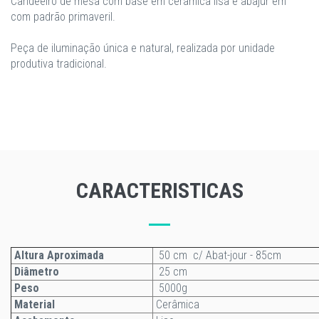
Candeeiro de mesa com base em cerâmica lisa e abajur em
com padrão primaveril.
Peça de iluminação única e natural, realizada por unidade
produtiva tradicional.
CARACTERISTICAS
Altura Aproximada
50 cm c/ Abat-jour - 85cm
Diâmetro
25 cm
Peso
5000g
Material
Cerâmica