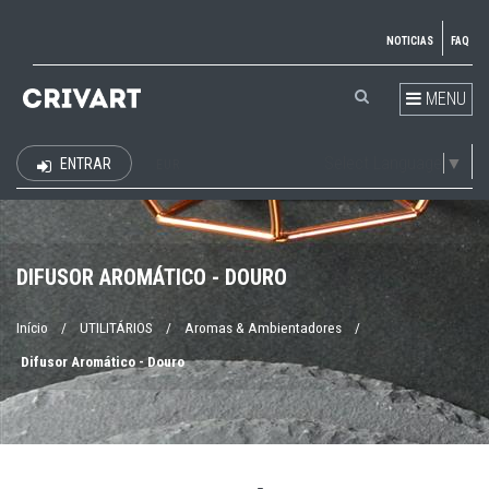
NOTICIAS
FAQ
MENU
Select Language
▼
ENTRAR
EUR
DIFUSOR AROMÁTICO - DOURO
Início
/
UTILITÁRIOS
/
Aromas & Ambientadores
/
Difusor Aromático - Douro