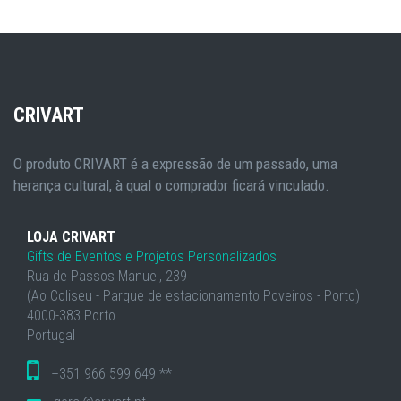
CRIVART
O produto CRIVART é a expressão de um passado, uma
herança cultural, à qual o comprador ficará vinculado.
LOJA CRIVART
Gifts de Eventos e Projetos Personalizados
Rua de Passos Manuel, 239
(Ao Coliseu - Parque de estacionamento Poveiros - Porto)
4000-383 Porto
Portugal
+351 966 599 649 **