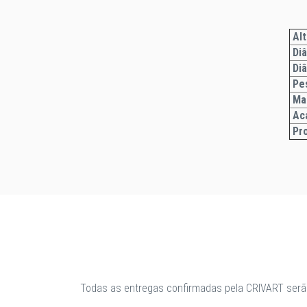
Alt
Di
Diâ
Pe
Ma
Ac
Pr
Todas as entregas confirmadas pela CRIVART serã