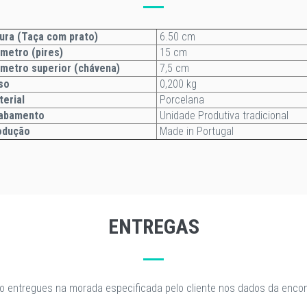
ura (Taça com prato)
6.50 cm
âmetro
(pires)
15 cm
metro superior (chávena)
7,5 cm
so
0,200 kg
terial
Porcelana
abamento
Unidade Produtiva tradicional
odução
Made in Portugal
ENTREGAS
o entregues na morada especificada pelo cliente nos dados da enc