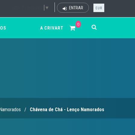
Select Language
▼
ENTRAR
EUR
0
ÇOS
A CRIVART
 Namorados
/
Chávena de Chá - Lenço Namorados