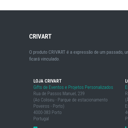
CRIVART
O produto CRIVART é a expressão de um passado, um
ficará vinculado.
LOJA CRIVART
L
Gifts de Eventos e Projetos Personalizados
E
Rua de Passos Manuel, 239
R
(Ao Coliseu - Parque de estacionamento
(
Poveiros - Porto)
E
4000-383 Porto
4
Portugal
P