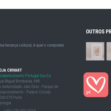
OUTROS P
a herança cultural, à qual o comprador
OJA CRIVART
stabelecimento Portugal Sou Eu
ua Miguel Bombarda, 648
À maternidade Júlio Diniz - Parque de
stacionamento - Palácio Cristal)
050-379 Porto
ortugal
+351 226 002 243 *