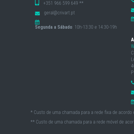
+351 966 599 649 **
geral@crivart.pt
Segunda a Sábado
: 10h-13:30 e 14:30-19h
A
W
C
L
4
P
* Custo de uma chamada para a rede fixa de acordo c
** Custo de uma chamada para a rede móvel de acord