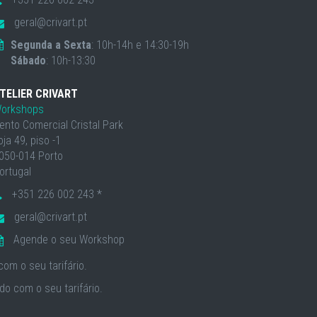
geral@crivart.pt
Segunda a Sexta
: 10h-14h e 14:30-19h
Sábado
: 10h-13:30
TELIER CRIVART
orkshops
ento Comercial Cristal Park
oja 49, piso -1
050-014 Porto
ortugal
+351 226 002 243 *
geral@crivart.pt
Agende o seu Workshop
om o seu tarifário.
o com o seu tarifário.