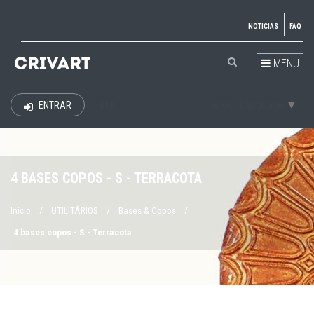
NOTICIAS
FAQ
MENU
Select Language
▼
ENTRAR
EUR
4 BASES COPOS - S - TERRACOTA
Início
/
UTILITÁRIOS
/
Bases & Copos
/
4 bases copos - S - Terracota