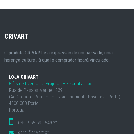
CRIVART
O produto CRIVART é a expressão de um passado, uma
herança cultural, à qual o comprador ficará vinculado.
LOJA CRIVART
Gifts de Eventos e Projetos Personalizados
Rua de Passos Manuel, 239
(Ao Coliseu - Parque de estacionamento Poveiros - Porto)
4000-383 Porto
Portugal
+351 966 599 649 **
geral@crivart.pt