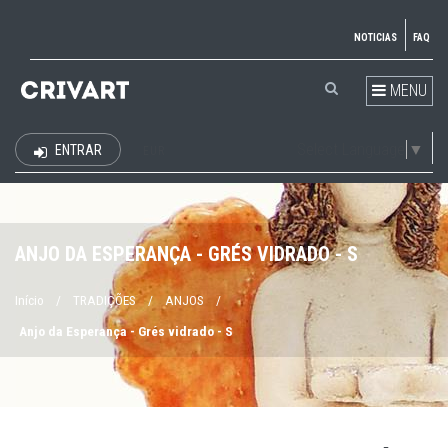
NOTICIAS
FAQ
MENU
Select Language
▼
ENTRAR
EUR
ANJO DA ESPERANÇA - GRÉS VIDRADO - S
Início
/
TRADIÇÕES
/
ANJOS
/
Anjo da Esperança - Grés vidrado - S