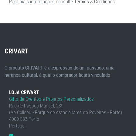
Para mais informações consulte
Termos & Condições
.
CRIVART
O produto CRIVART é a expressão de um passado, uma
herança cultural, à qual o comprador ficará vinculado.
LOJA CRIVART
Gifts de Eventos e Projetos Personalizados
Rua de Passos Manuel, 239
(Ao Coliseu - Parque de estacionamento Poveiros - Porto)
4000-383 Porto
Portugal