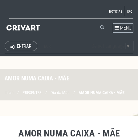
NOTICIAS
FAQ
MENU
Select Language
▼
ENTRAR
EUR
AMOR NUMA CAIXA - MÃE
Início
/
PRESENTES
/
Dia da Mãe
/
AMOR NUMA CAIXA - MÃE
AMOR NUMA CAIXA - MÃE