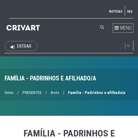
NOTICIAS
FAQ
MENU
Select Language
▼
ENTRAR
EUR
FAMÍLIA - PADRINHOS E AFILHADO/A
Início
/
PRESENTES
/
Avós
/
Família - Padrinhos e afilhado/a
FAMÍLIA - PADRINHOS E