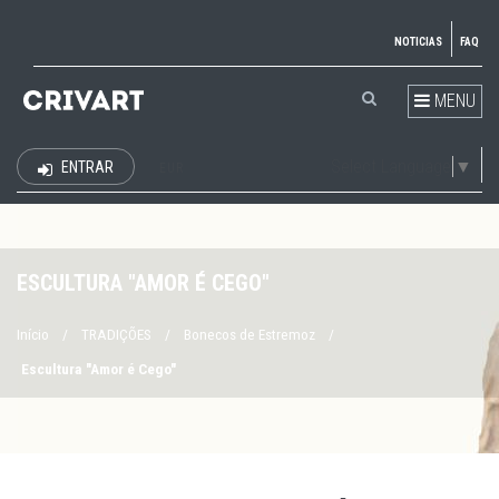
NOTICIAS
FAQ
MENU
Select Language
▼
ENTRAR
EUR
ESCULTURA "AMOR É CEGO"
Início
/
TRADIÇÕES
/
Bonecos de Estremoz
/
Escultura "Amor é Cego"