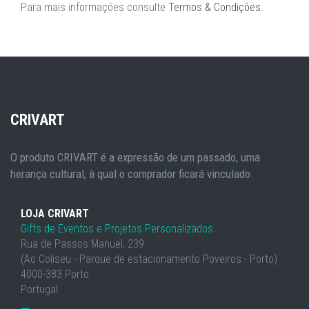
Para mais informações consulte
Termos & Condições
.
CRIVART
O produto CRIVART é a expressão de um passado, uma
herança cultural, à qual o comprador ficará vinculado.
LOJA CRIVART
Gifts de Eventos e Projetos Personalizados
Rua de Passos Manuel, 239
(Ao Coliseu - Parque de estacionamento Poveiros - Porto)
4000-383 Porto
Portugal