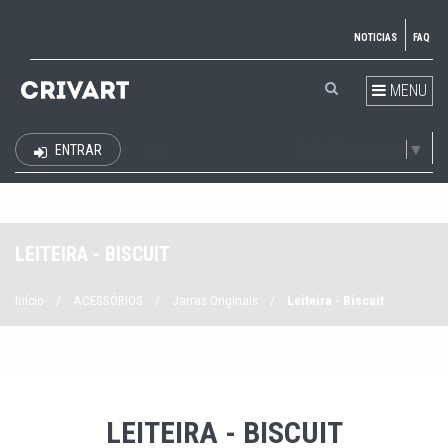
NOTICIAS
FAQ
MENU
Select Language
▼
ENTRAR
EUR
LEITEIRA - BISCUIT
Início
/
ACESSÓRIOS
/
Jarras Originais
/
Leiteira - Biscuit
LEITEIRA - BISCUIT