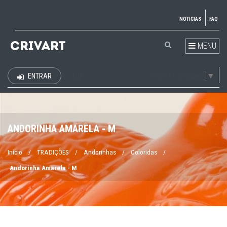
NOTICIAS
FAQ
MENU
Select Language
▼
ENTRAR
EUR
ANDORINHA AMARELA - M
Início
/
TRADIÇÕES
/
Andorinhas
/
Coloridas
/
Andorinha Amarela - M