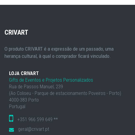
CRIVART
O produto CRIVART é a expressão de um passado, uma
herança cultural, à qual o comprador ficará vinculado.
LOJA CRIVART
Gifts de Eventos e Projetos Personalizados
Rua de Passos Manuel, 239
(Ao Coliseu - Parque de estacionamento Poveiros - Porto)
4000-383 Porto
Portugal
+351 966 599 649 **
geral@crivart.pt