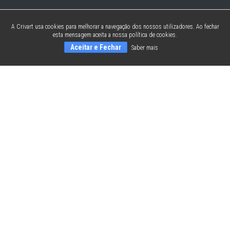
A Crivart usa cookies para melhorar a navegação dos nossos utilizadores. Ao fechar
esta mensagem aceita a nossa política de cookies.
Aceitar e Fechar
Saber mais