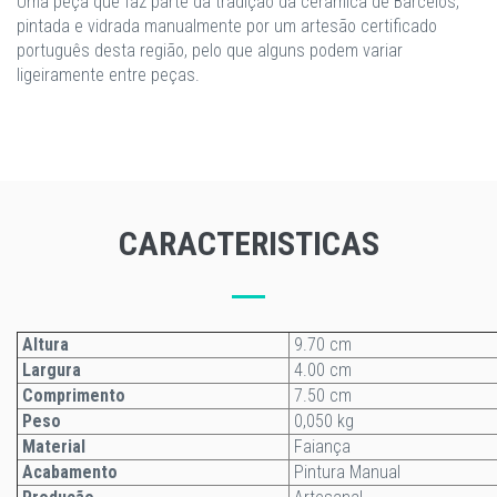
Uma peça que faz parte da tradição da cerâmica de Barcelos,
pintada e vidrada manualmente por um artesão certificado
português desta região, pelo que alguns podem variar
ligeiramente entre peças.
CARACTERISTICAS
Altura
9.70 cm
Largura
4.00 cm
Comprimento
7.50 cm
Peso
0,050 kg
Material
Faiança
Acabamento
Pintura Manual