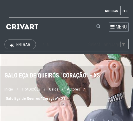
NOTICIAS
FAQ
MENU
Select Language
▼
ENTRAR
EUR
GALO EÇA DE QUEIRÓS "CORAÇÃO" - XS
Início
/
TRADIÇÕES
/
Galos
/
Autores
/
Galo Eça de Queirós "Coração" - XS