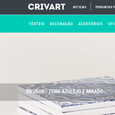
NOTICIAS
PERGUNTAS 
TÊXTEIS
DECORAÇÃO
ACESSÓRIOS
UTI
DIFUSOR - TEMA AZULEJO E MIKADO