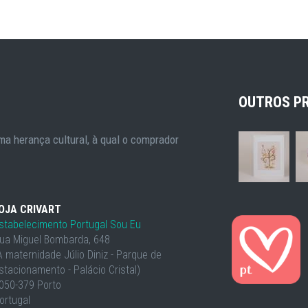
OUTROS P
a herança cultural, à qual o comprador
OJA CRIVART
stabelecimento Portugal Sou Eu
ua Miguel Bombarda, 648
À maternidade Júlio Diniz - Parque de
stacionamento - Palácio Cristal)
050-379 Porto
ortugal