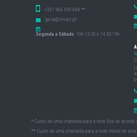
+351 966 599 649 **
geral@crivart.pt
Segunda a Sábado
: 10h-13:30 e 14:30-19h
A
W
C
L
4
P
* Custo de uma chamada para a rede fixa de acordo c
** Custo de uma chamada para a rede móvel de acord