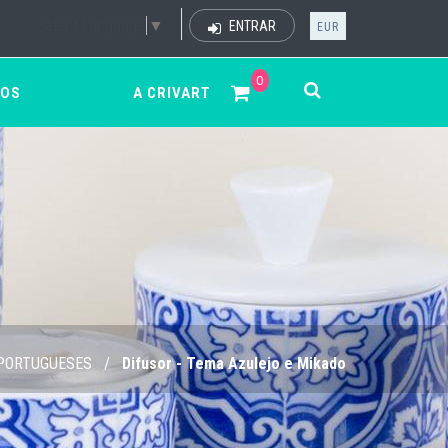
Select Language
▼
ENTRAR
EUR
0
ÇOS
A CRIVART
PORTUGUESES
/
Difusor - Tema Azulejo e Mikado