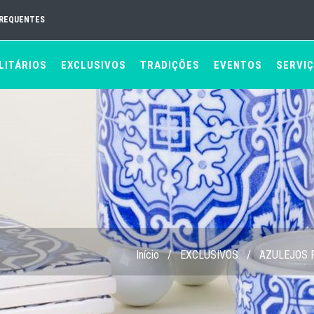
FREQUENTES
LITÁRIOS
EXCLUSIVOS
TRADIÇÕES
EVENTOS
SERVI
Início
/
EXCLUSIVOS
/
AZULEJOS 