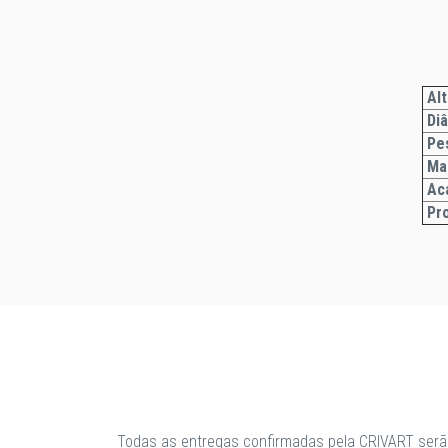
Alt
Di
Pe
Ma
Ac
Pr
Todas as entregas confirmadas pela CRIVART serã