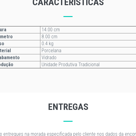
CARACTERISTICAS
ura
14.00 cm
âmetro
8.00 cm
so
0.4 kg
terial
Porcelana
abamento
Vidrado
odução
Unidade Produtiva Tradicional
ENTREGAS
o entregues na morada especificada pelo cliente nos dados da enc