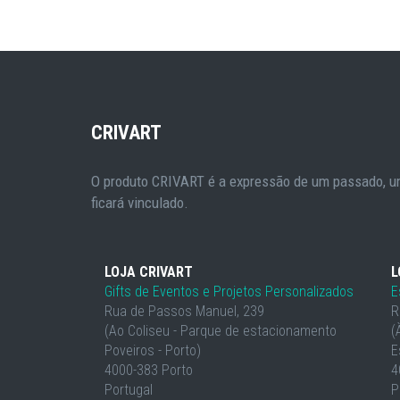
CRIVART
O produto CRIVART é a expressão de um passado, um
ficará vinculado.
LOJA CRIVART
L
Gifts de Eventos e Projetos Personalizados
E
Rua de Passos Manuel, 239
R
(Ao Coliseu - Parque de estacionamento
(
Poveiros - Porto)
E
4000-383 Porto
4
Portugal
P