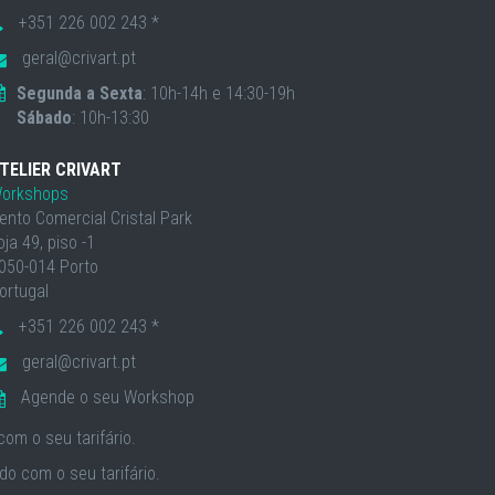
+351 226 002 243 *
geral@crivart.pt
Segunda a Sexta
: 10h-14h e 14:30-19h
Sábado
: 10h-13:30
TELIER CRIVART
orkshops
ento Comercial Cristal Park
oja 49, piso -1
050-014 Porto
ortugal
+351 226 002 243 *
geral@crivart.pt
Agende o seu Workshop
om o seu tarifário.
o com o seu tarifário.