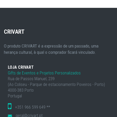
CRIVART
O produto CRIVART é a expressão de um passado, uma
herança cultural, à qual o comprador ficará vinculado.
LOJA CRIVART
Gifts de Eventos e Projetos Personalizados
Rua de Passos Manuel, 239
(Ao Coliseu - Parque de estacionamento Poveiros - Porto)
4000-383 Porto
Portugal
+351 966 599 649 **
geral@crivart.pt