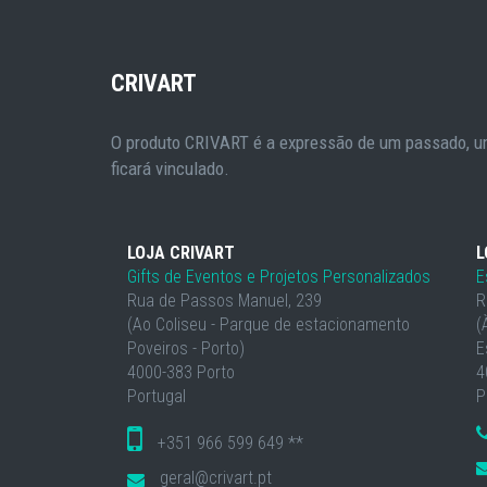
CRIVART
O produto CRIVART é a expressão de um passado, um
ficará vinculado.
LOJA CRIVART
L
Gifts de Eventos e Projetos Personalizados
E
Rua de Passos Manuel, 239
R
(Ao Coliseu - Parque de estacionamento
(
Poveiros - Porto)
E
4000-383 Porto
4
Portugal
P
+351 966 599 649 **
geral@crivart.pt