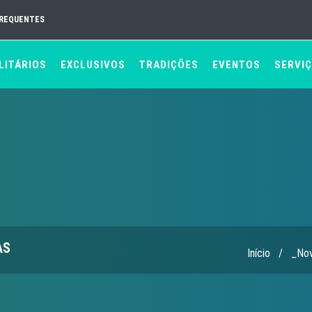
FREQUENTES
LITÁRIOS
EXCLUSIVOS
TRADIÇÕES
EVENTOS
SERVI
AS
Início
/
_Nov