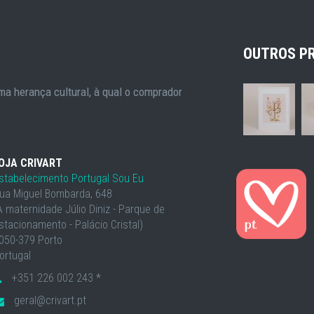
OUTROS P
a herança cultural, à qual o comprador
OJA CRIVART
stabelecimento Portugal Sou Eu
ua Miguel Bombarda, 648
À maternidade Júlio Diniz - Parque de
stacionamento - Palácio Cristal)
050-379 Porto
ortugal
+351 226 002 243 *
geral@crivart.pt