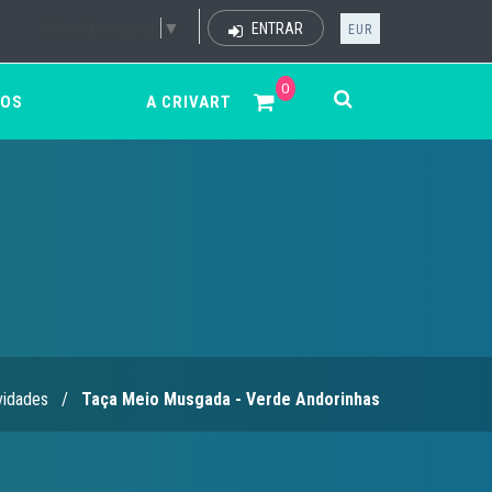
Select Language
▼
ENTRAR
EUR
0
ÇOS
A CRIVART
idades
/
Taça Meio Musgada - Verde Andorinhas