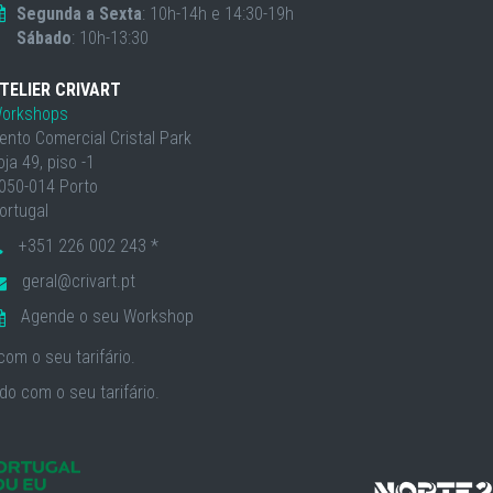
Segunda a Sexta
: 10h-14h e 14:30-19h
Sábado
: 10h-13:30
TELIER CRIVART
orkshops
ento Comercial Cristal Park
oja 49, piso -1
050-014 Porto
ortugal
+351 226 002 243 *
geral@crivart.pt
Agende o seu Workshop
om o seu tarifário.
o com o seu tarifário.