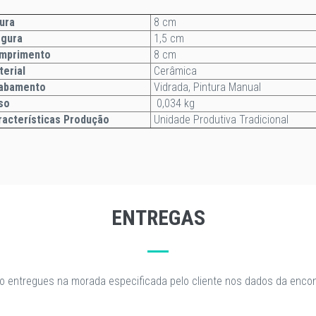
ura
8 cm
gura
1,5 cm
mprimento
8 cm
terial
Cerâmica
abamento
Vidrada, Pintura Manual
so
0,034 kg
acterísticas Produção
Unidade Produtiva Tradicional
ENTREGAS
o entregues na morada especificada pelo cliente nos dados da enc