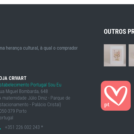
OUTROS P
a herança cultural, à qual o comprador
OJA CRIVART
stabelecimento Portugal Sou Eu
ua Miguel Bombarda, 648
À maternidade Júlio Diniz - Parque de
stacionamento - Palácio Cristal)
050-379 Porto
ortugal
+351 226 002 243 *