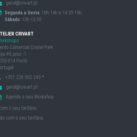
geral@crivart.pt
Segunda a Sexta
: 10h-14h e 14:30-19h
Sábado
: 10h-13:30
TELIER CRIVART
orkshops
ento Comercial Cristal Park
oja 49, piso -1
050-014 Porto
ortugal
+351 226 002 243 *
geral@crivart.pt
Agende o seu Workshop
om o seu tarifário.
o com o seu tarifário.