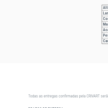
Alt
Lar
Co
Ma
Ac
Pe
Car
Todas as entregas confirmadas pela CRIVART serã