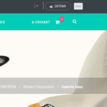
Select Language
▼
ENTRAR
EUR
0
ÇOS
A CRIVART
 EMPRESA
/
Brindes Corporativos
/
Gaivota Íman