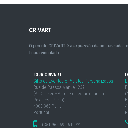
CRIVART
O produto CRIVART é a expressão de um passado, um
ficará vinculado.
LOJA CRIVART
L
Gifts de Eventos e Projetos Personalizados
E
Rua de Passos Manuel, 239
R
(Ao Coliseu - Parque de estacionamento
(
Poveiros - Porto)
E
4000-383 Porto
4
Portugal
P
+351 966 599 649 **