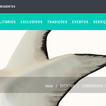
FREQUENTES
LITÁRIOS
EXCLUSIVOS
TRADIÇÕES
EVENTOS
SERVI
Início
/
EVENTOS
/
CONGRESSOS /