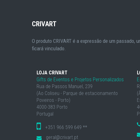
CRIVART
O produto CRIVART é a expressão de um passado, um
ficará vinculado.
LOJA CRIVART
L
Gifts de Eventos e Projetos Personalizados
E
Rua de Passos Manuel, 239
R
(Ao Coliseu - Parque de estacionamento
(
Poveiros - Porto)
E
4000-383 Porto
4
Portugal
P
+351 966 599 649 **
geral@crivart.pt