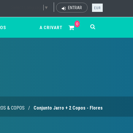
Select Language
▼
ENTRAR
EUR
0
ÇOS
A CRIVART
ROS & COPOS
/
Conjunto Jarro + 2 Copos - Flores