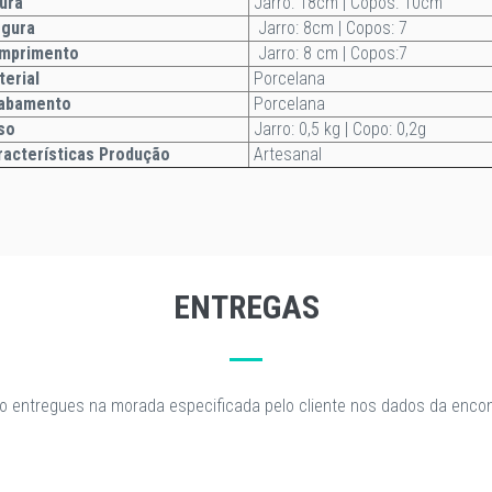
ura
Jarro: 18cm | Copos: 10cm
gura
Jarro: 8cm | Copos: 7
mprimento
Jarro: 8 cm | Copos:7
terial
Porcelana
abamento
Porcelana
so
Jarro: 0,5 kg | Copo: 0,2g
acterísticas Produção
Artesanal
ENTREGAS
o entregues na morada especificada pelo cliente nos dados da enc