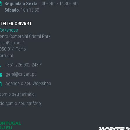
Segunda a Sexta
: 10h-14h e 14:30-19h
Sábado
: 10h-13:30
TELIER CRIVART
orkshops
ento Comercial Cristal Park
oja 49, piso -1
050-014 Porto
ortugal
+351 226 002 243 *
geral@crivart.pt
Agende o seu Workshop
om o seu tarifário.
o com o seu tarifário.