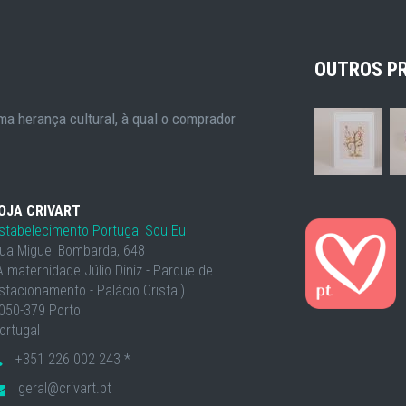
OUTROS P
a herança cultural, à qual o comprador
OJA CRIVART
stabelecimento Portugal Sou Eu
ua Miguel Bombarda, 648
À maternidade Júlio Diniz - Parque de
stacionamento - Palácio Cristal)
050-379 Porto
ortugal
+351 226 002 243 *
geral@crivart.pt