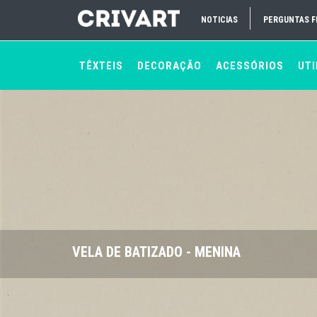
NOTICIAS
PERGUNTAS 
TÊXTEIS
DECORAÇÃO
ACESSÓRIOS
UTI
VELA DE BATIZADO - MENINA