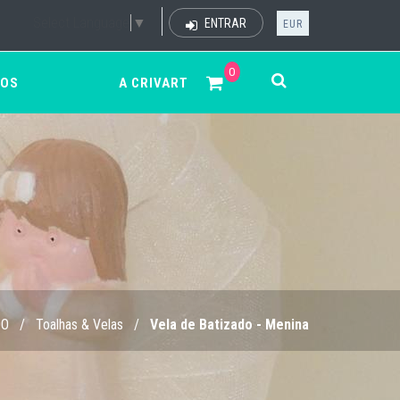
Select Language
▼
ENTRAR
EUR
0
ÇOS
A CRIVART
DO
/
Toalhas & Velas
/
Vela de Batizado - Menina