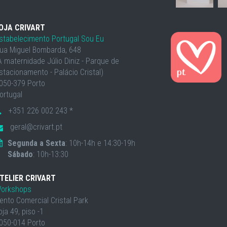
OJA CRIVART
stabelecimento Portugal Sou Eu
ua Miguel Bombarda, 648
À maternidade Júlio Diniz - Parque de
stacionamento - Palácio Cristal)
050-379 Porto
ortugal
+351 226 002 243 *
geral@crivart.pt
Segunda a Sexta
: 10h-14h e 14:30-19h
Sábado
: 10h-13:30
TELIER CRIVART
orkshops
ento Comercial Cristal Park
oja 49, piso -1
050-014 Porto