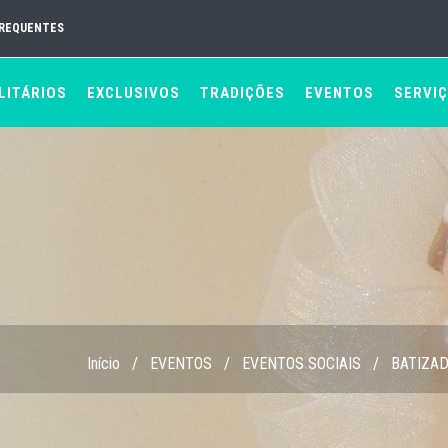
FREQUENTES
LITÁRIOS
EXCLUSIVOS
TRADIÇÕES
EVENTOS
SERVI
Início
/
EVENTOS
/
EVENTOS SOCIAIS
/
BATIZA