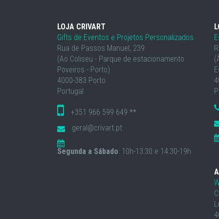
LOJA CRIVART
L
Gifts de Eventos e Projetos Personalizados
E
Rua de Passos Manuel, 239
R
(Ao Coliseu - Parque de estacionamento
(
Poveiros - Porto)
E
4000-383 Porto
4
Portugal
P
+351 966 599 649 **
geral@crivart.pt
Segunda a Sábado
: 10h-13:30 e 14:30-19h
A
W
C
L
4