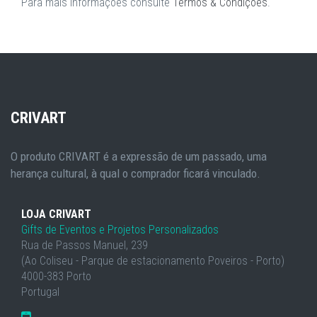
Para mais informações consulte
Termos & Condições
.
CRIVART
O produto CRIVART é a expressão de um passado, uma
herança cultural, à qual o comprador ficará vinculado.
LOJA CRIVART
Gifts de Eventos e Projetos Personalizados
Rua de Passos Manuel, 239
(Ao Coliseu - Parque de estacionamento Poveiros - Porto)
4000-383 Porto
Portugal