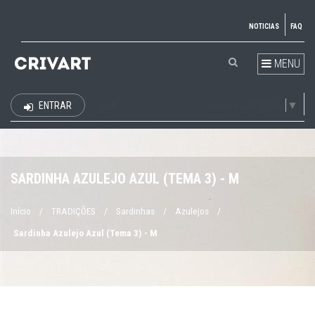
NOTICIAS
FAQ
MENU
Select Language
▼
ENTRAR
EUR
SARDINHA AZULEJO AZUL (TEMA 3) - M
Início
/
TRADIÇÕES
/
Sardinhas
/
Azulejos
/
Sardinha Azulejo Azul (Tema 3) - M