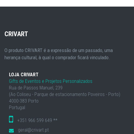
CRIVART
O produto CRIVART é a expressão de um passado, uma
herança cultural, à qual o comprador ficará vinculado.
LOJA CRIVART
Gifts de Eventos e Projetos Personalizados
Rua de Passos Manuel, 239
(Ao Coliseu - Parque de estacionamento Poveiros - Porto)
4000-383 Porto
Portugal
+351 966 599 649 **
geral@crivart.pt