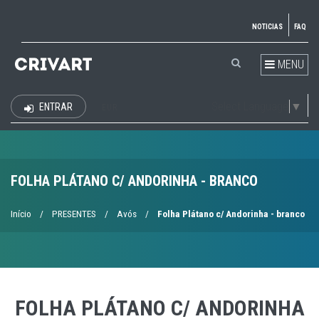
NOTICIAS
FAQ
MENU
Select Language
▼
ENTRAR
EUR
FOLHA PLÁTANO C/ ANDORINHA - BRANCO
Início
/
PRESENTES
/
Avós
/
Folha Plátano c/ Andorinha - branco
FOLHA PLÁTANO C/ ANDORINHA