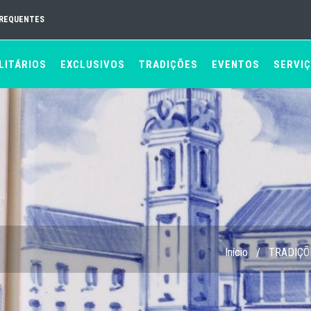
FREQUENTES
LITÁRIOS
EXCLUSIVOS
TRADIÇÕES
EVENTOS
SERVI
Início
/
TRADIÇÕ