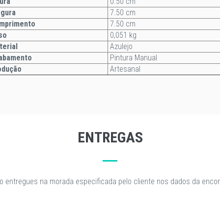
ura
0.50 cm
rgura
7.50 cm
mprimento
7.50 cm
so
0,051 kg
terial
Azulejo
abamento
Pintura Manual
odução
Artesanal
ENTREGAS
o entregues na morada especificada pelo cliente nos dados da enc