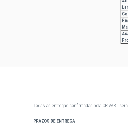
Alt
La
Co
Pe
Ma
Ac
Pr
Todas as entregas confirmadas pela CRIVART serã
PRAZOS DE ENTREGA