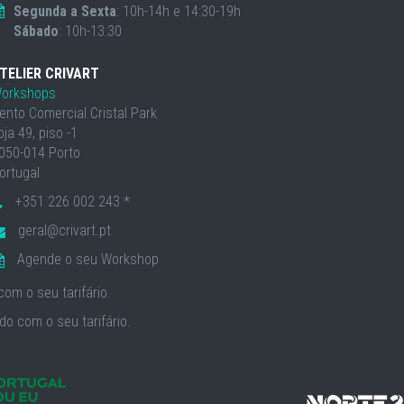
Segunda a Sexta
: 10h-14h e 14:30-19h
Sábado
: 10h-13:30
TELIER CRIVART
orkshops
ento Comercial Cristal Park
oja 49, piso -1
050-014 Porto
ortugal
+351 226 002 243 *
geral@crivart.pt
Agende o seu Workshop
om o seu tarifário.
o com o seu tarifário.