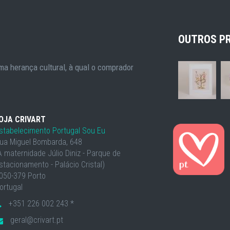
OUTROS P
a herança cultural, à qual o comprador
OJA CRIVART
stabelecimento Portugal Sou Eu
ua Miguel Bombarda, 648
À maternidade Júlio Diniz - Parque de
stacionamento - Palácio Cristal)
050-379 Porto
ortugal
+351 226 002 243 *
geral@crivart.pt