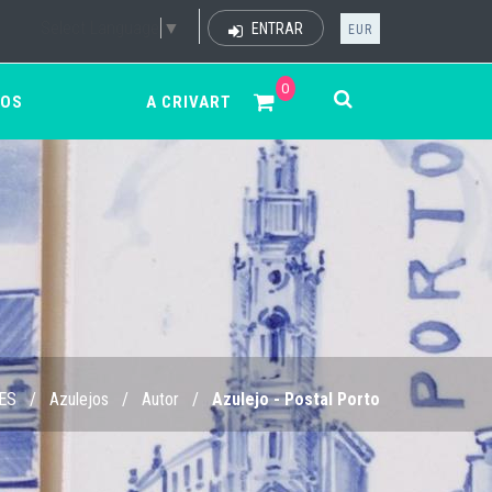
Select Language
▼
ENTRAR
EUR
0
ÇOS
A CRIVART
ES
/
Azulejos
/
Autor
/
Azulejo - Postal Porto