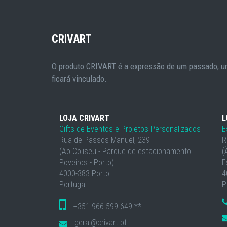
CRIVART
O produto CRIVART é a expressão de um passado, um
ficará vinculado.
LOJA CRIVART
L
Gifts de Eventos e Projetos Personalizados
E
Rua de Passos Manuel, 239
R
(Ao Coliseu - Parque de estacionamento
(
Poveiros - Porto)
E
4000-383 Porto
4
Portugal
P
+351 966 599 649 **
geral@crivart.pt