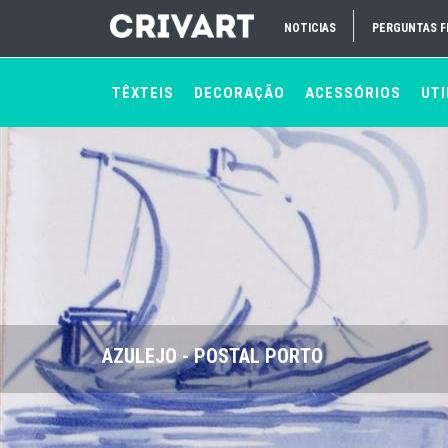
NOTICIAS
PERGUNTAS 
TÊXTEIS
DECORAÇÃO
ACESSÓRIOS
UTI
AZULEJO - POSTAL PORTO