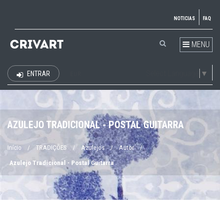
NOTICIAS
FAQ
MENU
Select Language
▼
ENTRAR
EUR
AZULEJO TRADICIONAL - POSTAL GUITARRA
Início
/
TRADIÇÕES
/
Azulejos
/
Autor
/
Azulejo Tradicional - Postal Guitarra