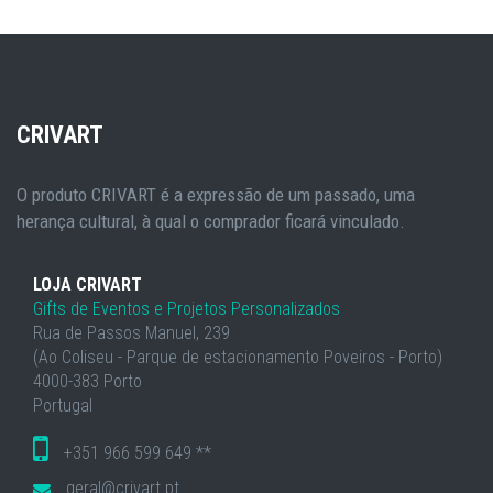
CRIVART
O produto CRIVART é a expressão de um passado, uma
herança cultural, à qual o comprador ficará vinculado.
LOJA CRIVART
Gifts de Eventos e Projetos Personalizados
Rua de Passos Manuel, 239
(Ao Coliseu - Parque de estacionamento Poveiros - Porto)
4000-383 Porto
Portugal
+351 966 599 649 **
geral@crivart.pt