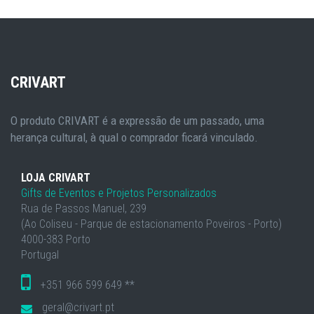
CRIVART
O produto CRIVART é a expressão de um passado, uma
herança cultural, à qual o comprador ficará vinculado.
LOJA CRIVART
Gifts de Eventos e Projetos Personalizados
Rua de Passos Manuel, 239
(Ao Coliseu - Parque de estacionamento Poveiros - Porto)
4000-383 Porto
Portugal
+351 966 599 649 **
geral@crivart.pt