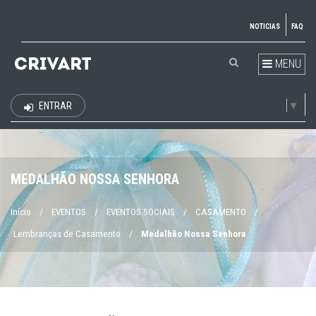
NOTICIAS
FAQ
MENU
Select Language
▼
ENTRAR
EUR
MEDALHÃO NOSSA SENHORA
Início
/
EVENTOS
/
EVENTOS SOCIAIS
/
CASAMENTO
/
Lembranças de Casamento
/
Medalhão Nossa Senhora