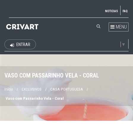
NOTICIAS
FAQ
MENU
Select Language
▼
ENTRAR
EUR
VASO COM PASSARINHO VELA - CORAL
Início
/
EXCLUSIVOS
/
CASA PORTUGUESA
/
Vaso com Passarinho Vela - Coral