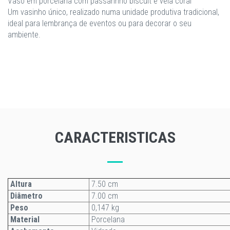
Vaso em porcelana com passarinho biscuit e vela coral
Um vasinho único, realizado numa unidade produtiva tradicional,
ideal para lembrança de eventos ou para decorar o seu
ambiente.
CARACTERISTICAS
Altura
7.50 cm
Diâmetro
7.00 cm
Peso
0,147 kg
Material
Porcelana