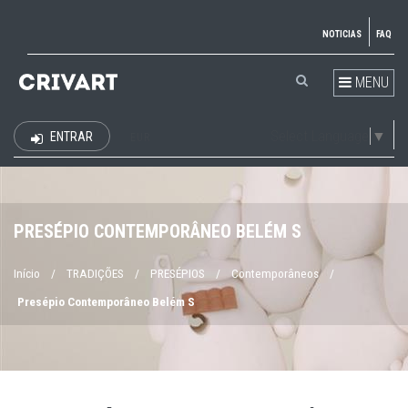
NOTICIAS
FAQ
MENU
Select Language
▼
ENTRAR
EUR
PRESÉPIO CONTEMPORÂNEO BELÉM S
Início
/
TRADIÇÕES
/
PRESÉPIOS
/
Contemporâneos
/
Presépio Contemporâneo Belém S