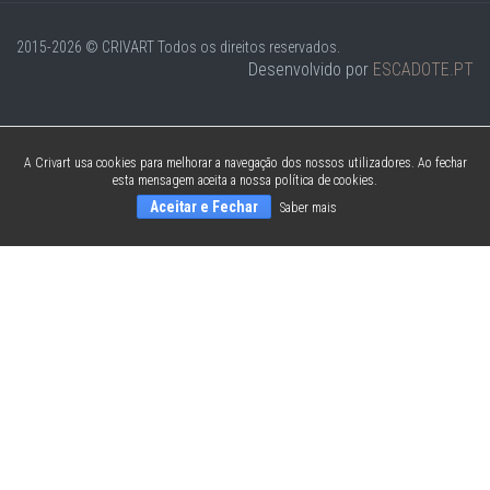
2015-2026 © CRIVART
Todos os direitos reservados.
Desenvolvido por
ESCADOTE.PT
A Crivart usa cookies para melhorar a navegação dos nossos utilizadores. Ao fechar
esta mensagem aceita a nossa política de cookies.
Aceitar e Fechar
Saber mais