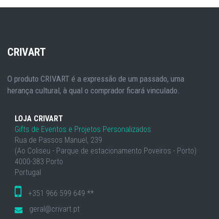
CRIVART
O produto CRIVART é a expressão de um passado, uma
herança cultural, à qual o comprador ficará vinculado.
LOJA CRIVART
Gifts de Eventos e Projetos Personalizados
Rua de Passos Manuel, 239
(Ao Coliseu - Parque de estacionamento Poveiros - Porto)
4000-383 Porto
Portugal
+351 966 599 649 **
geral@crivart.pt