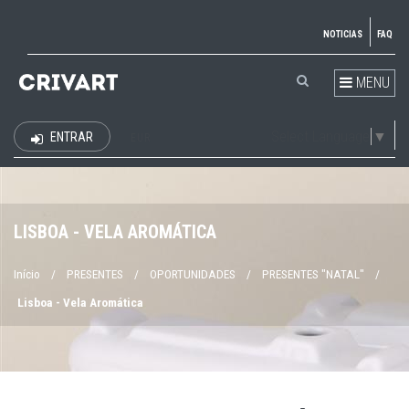
NOTICIAS
FAQ
MENU
Select Language
▼
ENTRAR
EUR
LISBOA - VELA AROMÁTICA
Início
/
PRESENTES
/
OPORTUNIDADES
/
PRESENTES "NATAL"
/
Lisboa - Vela Aromática