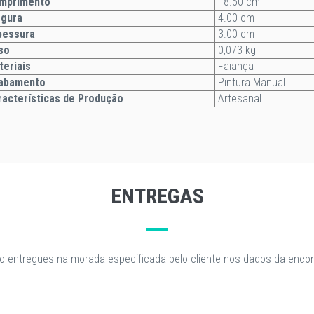
mprimento
18.50 cm
rgura
4.00 cm
essura
3.00 cm
so
0,073 kg
teriais
Faiança
abamento
Pintura Manual
acterísticas de Produção
Artesanal
ENTREGAS
o entregues na morada especificada pelo cliente nos dados da enc