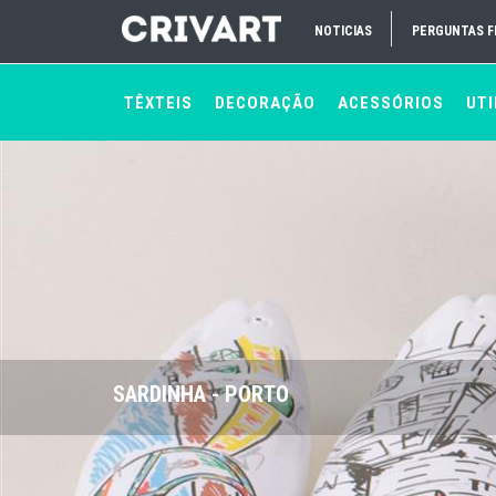
NOTICIAS
PERGUNTAS 
TÊXTEIS
DECORAÇÃO
ACESSÓRIOS
UTI
SARDINHA - PORTO