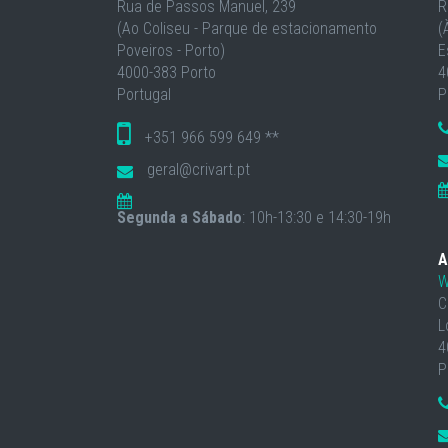
Rua de Passos Manuel, 239
R
(Ao Coliseu - Parque de estacionamento
(
Poveiros - Porto)
E
4000-383 Porto
4
Portugal
P
+351 966 599 649 **
geral@crivart.pt
Segunda a Sábado
: 10h-13:30 e 14:30-19h
A
W
C
L
4
P