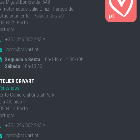
ua Miguel Bombarda, 648
À maternidade Júlio Diniz - Parque de
stacionamento - Palácio Cristal)
050-379 Porto
ortugal
+351 226 002 243 *
geral@crivart.pt
Segunda a Sexta
: 10h-14h e 14:30-19h
Sábado
: 10h-13:30
TELIER CRIVART
orkshops
ento Comercial Cristal Park
oja 49, piso -1
050-014 Porto
ortugal
+351 226 002 243 *
geral@crivart.pt