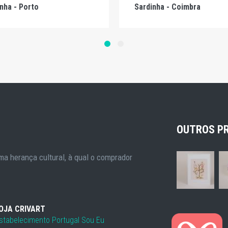
nha - Porto
Sardinha - Coimbra
OUTROS P
a herança cultural, à qual o comprador
OJA CRIVART
stabelecimento Portugal Sou Eu