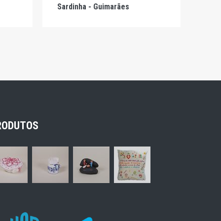
Sardinha - Guimarães
Sard
RODUTOS