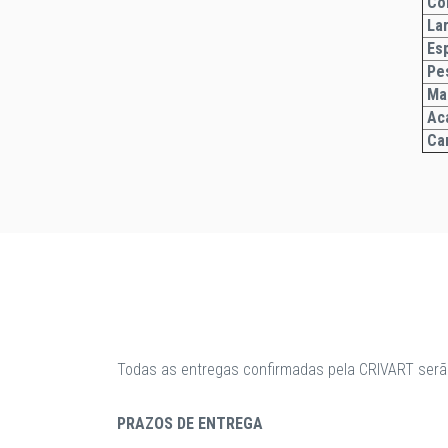
Co
La
Esp
Pe
Ma
Ac
Car
Todas as entregas confirmadas pela CRIVART serã
PRAZOS DE ENTREGA