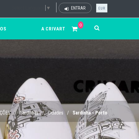
Select Language
▼
ENTRAR
EUR
0
ÇOS
A CRIVART
IÇÕES
/
Sardinhas
/
Cidades
/
Sardinha - Porto