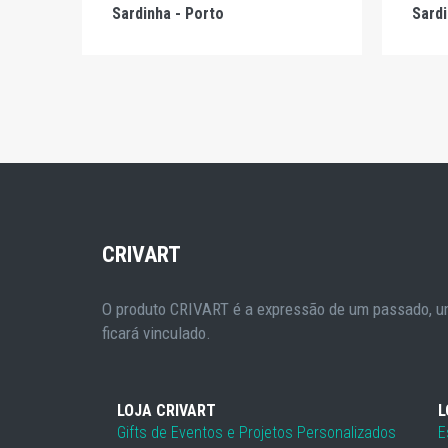
Sardinha - Porto
Sardi
CRIVART
O produto CRIVART é a expressão de um passado, um
ficará vinculado.
LOJA CRIVART
L
Gifts de Eventos e Projetos Personalizados
E