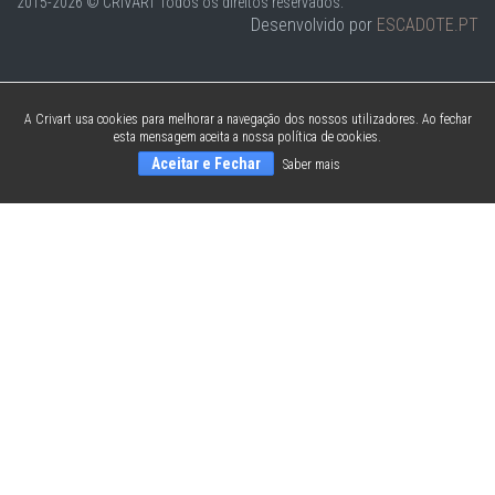
2015-2026 © CRIVART
Todos os direitos reservados.
Desenvolvido por
ESCADOTE.PT
A Crivart usa cookies para melhorar a navegação dos nossos utilizadores. Ao fechar
esta mensagem aceita a nossa política de cookies.
Aceitar e Fechar
Saber mais