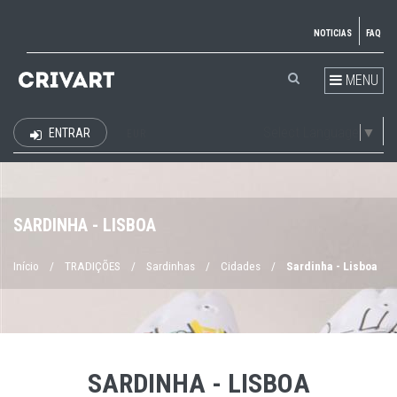
NOTICIAS
FAQ
MENU
Select Language
▼
ENTRAR
EUR
SARDINHA - LISBOA
Início
/
TRADIÇÕES
/
Sardinhas
/
Cidades
/
Sardinha - Lisboa
SARDINHA - LISBOA