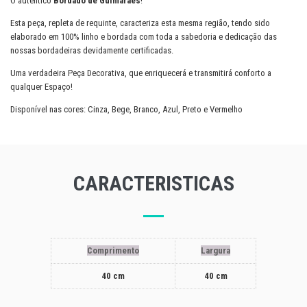
O autêntico
Bordado de Guimarães
!
Esta peça, repleta de requinte, caracteriza esta mesma região, tendo sido
elaborado em 100% linho e bordada com toda a sabedoria e dedicação das
nossas bordadeiras devidamente certificadas.
Uma verdadeira Peça Decorativa, que enriquecerá e transmitirá conforto a
qualquer Espaço!
Disponível nas cores: Cinza, Bege, Branco, Azul, Preto e Vermelho
CARACTERISTICAS
Comprimento
Largura
40 cm
40 cm