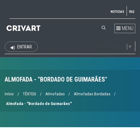
NOTICIAS
FAQ
MENU
Select Language
▼
ENTRAR
EUR
ALMOFADA - "BORDADO DE GUIMARÃES"
Início
/
TÊXTEIS
/
Almofadas
/
Almofadas Bordadas
/
Almofada - "Bordado de Guimarães"