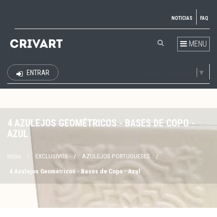
NOTICIAS
FAQ
MENU
Select Language
▼
ENTRAR
EUR
4 AZULEJOS GEOMÉTRICOS - BASES DE COPO -
AZUL
Início
/
EXCLUSIVOS
/
AZULEJOS PORTUGUESES
/
4 Azulejos Geométricos - Bases de Copo - Azul