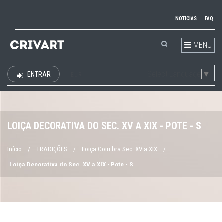
NOTICIAS
FAQ
MENU
Select Language
▼
ENTRAR
EUR
LOIÇA DECORATIVA DO SEC. XV A XIX - POTE - S
Início
/
TRADIÇÕES
/
Loiça Coimbra Sec. XV a XIX
/
Loiça Decorativa do Sec. XV a XIX - Pote - S