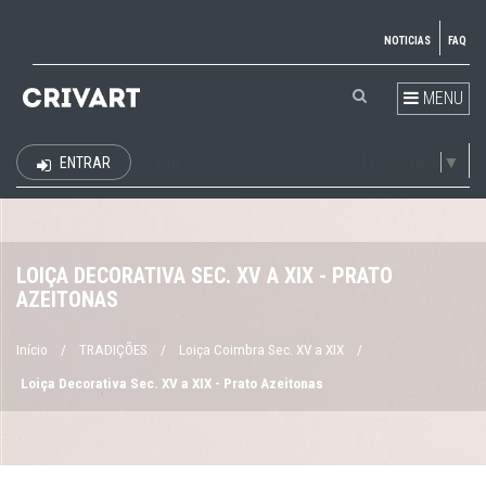
NOTICIAS
FAQ
MENU
Select Language
▼
ENTRAR
EUR
LOIÇA DECORATIVA SEC. XV A XIX - PRATO
AZEITONAS
Início
/
TRADIÇÕES
/
Loiça Coimbra Sec. XV a XIX
/
Loiça Decorativa Sec. XV a XIX - Prato Azeitonas