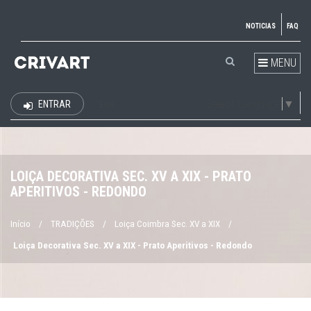
NOTICIAS
FAQ
MENU
Select Language
▼
ENTRAR
EUR
LOIÇA DECORATIVA SEC. XV A XIX - PRATO
APERITIVOS - REDONDO
Início
/
TRADIÇÕES
/
Loiça Coimbra Sec. XV a XIX
/
Loiça Decorativa Sec. XV a XIX - Prato Aperitivos - Redondo