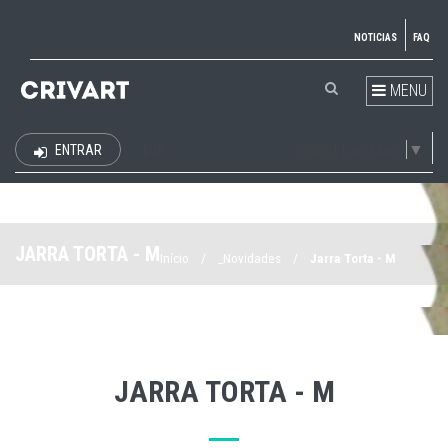
NOTICIAS
FAQ
MENU
Select Language
▼
ENTRAR
EUR
JARRA TORTA - M
Início
/
_Novidades
/
Jarra Torta - M
JARRA TORTA - M