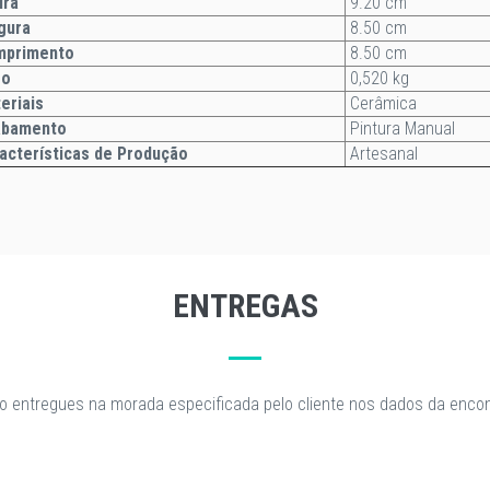
ltura
9.20 cm
gura
8.50 cm
mprimento
8.50 cm
so
0,520 kg
eriais
Cerâmica
abamento
Pintura Manual
acterísticas de Produção
Artesanal
ENTREGAS
o entregues na morada especificada pelo cliente nos dados da enc