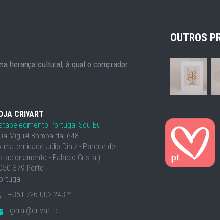
OUTROS P
a herança cultural, à qual o comprador
OJA CRIVART
stabelecimento Portugal Sou Eu
ua Miguel Bombarda, 648
À maternidade Júlio Diniz - Parque de
stacionamento - Palácio Cristal)
050-379 Porto
ortugal
+351 226 002 243 *
geral@crivart.pt