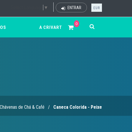
Select Language
▼
ENTRAR
EUR
0
ÇOS
A CRIVART
Chávenas de Chá & Café
/
Caneca Colorida - Peixe