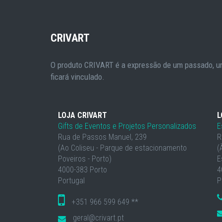
CRIVART
O produto CRIVART é a expressão de um passado, um
ficará vinculado.
LOJA CRIVART
L
Gifts de Eventos e Projetos Personalizados
E
Rua de Passos Manuel, 239
R
(Ao Coliseu - Parque de estacionamento
(
Poveiros - Porto)
E
4000-383 Porto
4
Portugal
P
+351 966 599 649 **
geral@crivart.pt