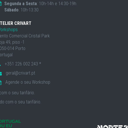
Segunda a Sexta
: 10h-14h e 14:30-19h
Sábado
: 10h-13:30
TELIER CRIVART
orkshops
ento Comercial Cristal Park
oja 49, piso -1
050-014 Porto
ortugal
+351 226 002 243 *
geral@crivart.pt
Agende o seu Workshop
om o seu tarifário.
o com o seu tarifário.