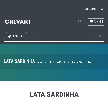
NOTICIAS
FAQ
MENU
Select Language
▼
ENTRAR
EUR
LATA SARDINHA
Início
/
UTILITÁRIOS
/
Lata Sardinha
LATA SARDINHA