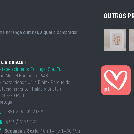
OUTROS P
a herança cultural, à qual o comprador
OJA CRIVART
stabelecimento Portugal Sou Eu
ua Miguel Bombarda, 648
À maternidade Júlio Diniz - Parque de
stacionamento - Palácio Cristal)
050-379 Porto
ortugal
+351 226 002 243 *
geral@crivart.pt
Segunda a Sexta
: 10h-14h e 14:30-19h