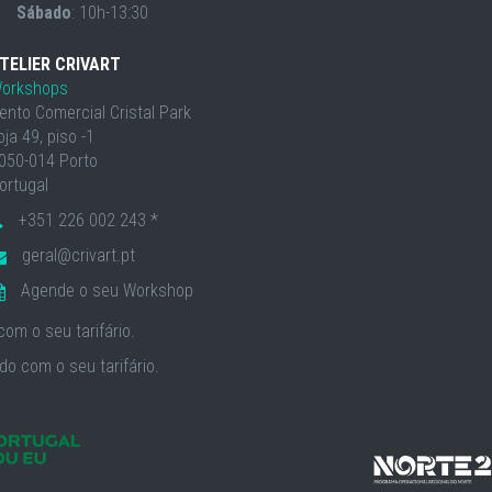
Sábado
: 10h-13:30
TELIER CRIVART
orkshops
ento Comercial Cristal Park
oja 49, piso -1
050-014 Porto
ortugal
+351 226 002 243 *
geral@crivart.pt
Agende o seu Workshop
om o seu tarifário.
o com o seu tarifário.