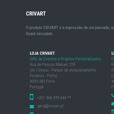
CRIVART
O produto CRIVART é a expressão de um passado, um
ficará vinculado.
LOJA CRIVART
L
Gifts de Eventos e Projetos Personalizados
E
Rua de Passos Manuel, 239
R
(Ao Coliseu - Parque de estacionamento
(
Poveiros - Porto)
E
4000-383 Porto
4
Portugal
P
+351 966 599 649 **
geral@crivart.pt