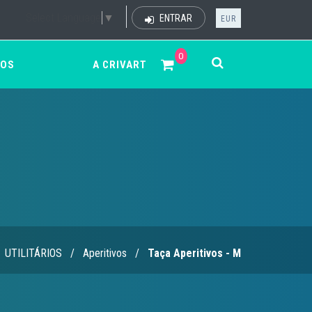
Select Language
▼
ENTRAR
EUR
0
ÇOS
A CRIVART
UTILITÁRIOS
/
Aperitivos
/
Taça Aperitivos - M