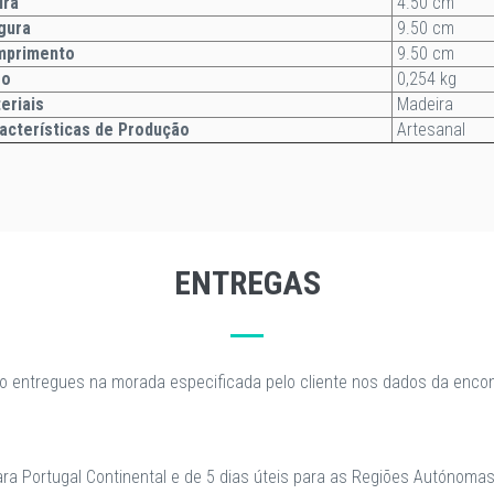
ltura
4.50 cm
gura
9.50 cm
mprimento
9.50 cm
so
0,254 kg
eriais
Madeira
acterísticas de Produção
Artesanal
ENTREGAS
o entregues na morada especificada pelo cliente nos dados da enc
para Portugal Continental e de 5 dias úteis para as Regiões Autónomas