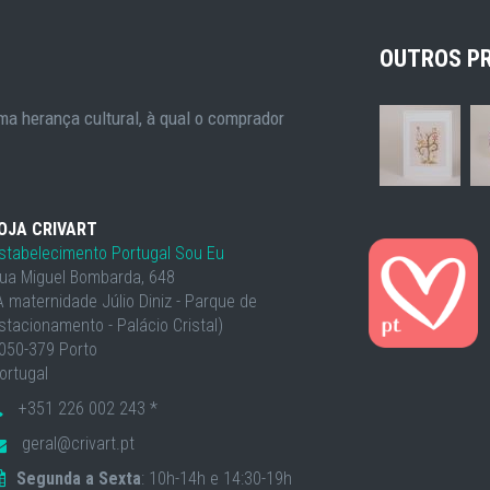
OUTROS P
a herança cultural, à qual o comprador
OJA CRIVART
stabelecimento Portugal Sou Eu
ua Miguel Bombarda, 648
À maternidade Júlio Diniz - Parque de
stacionamento - Palácio Cristal)
050-379 Porto
ortugal
+351 226 002 243 *
geral@crivart.pt
Segunda a Sexta
: 10h-14h e 14:30-19h