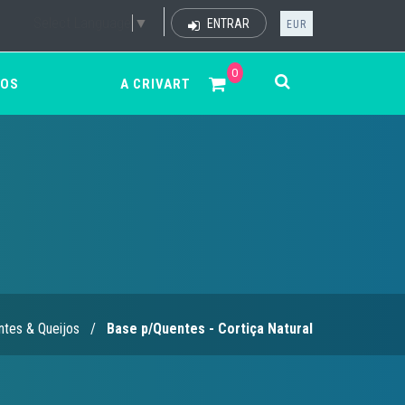
Select Language
▼
ENTRAR
EUR
0
ÇOS
A CRIVART
tes & Queijos
/
Base p/Quentes - Cortiça Natural