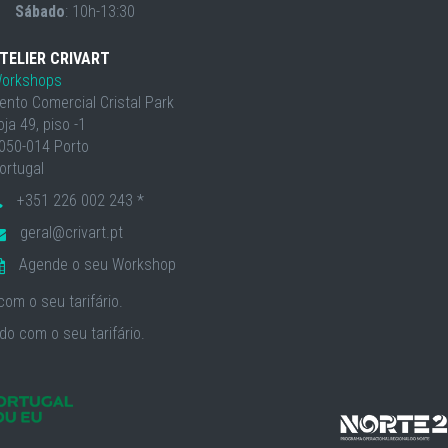
Sábado
: 10h-13:30
TELIER CRIVART
orkshops
ento Comercial Cristal Park
oja 49, piso -1
050-014 Porto
ortugal
+351 226 002 243 *
geral@crivart.pt
Agende o seu Workshop
om o seu tarifário.
o com o seu tarifário.