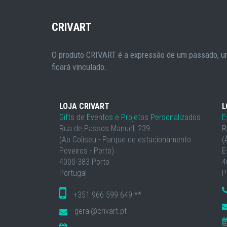
CRIVART
O produto CRIVART é a expressão de um passado, um
ficará vinculado.
LOJA CRIVART
L
Gifts de Eventos e Projetos Personalizados
E
Rua de Passos Manuel, 239
R
(Ao Coliseu - Parque de estacionamento
(
Poveiros - Porto)
E
4000-383 Porto
4
Portugal
P
+351 966 599 649 **
geral@crivart.pt