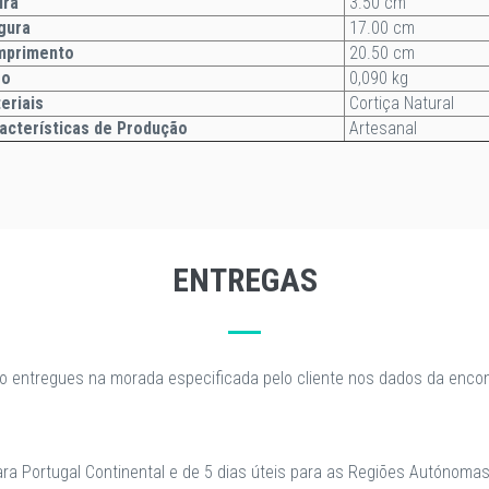
ltura
3.50 cm
gura
17.00 cm
mprimento
20.50 cm
so
0,090 kg
eriais
Cortiça Natural
acterísticas de Produção
Artesanal
ENTREGAS
o entregues na morada especificada pelo cliente nos dados da enc
para Portugal Continental e de 5 dias úteis para as Regiões Autónomas