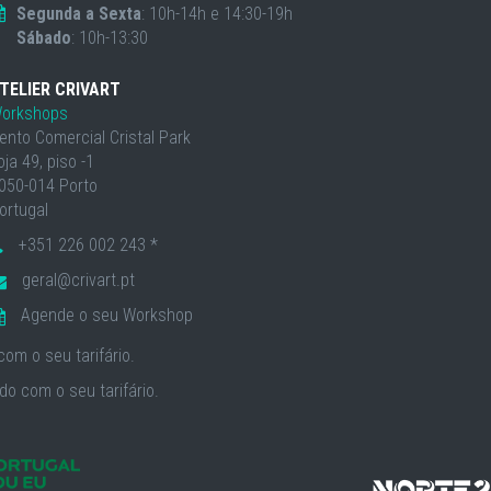
Segunda a Sexta
: 10h-14h e 14:30-19h
Sábado
: 10h-13:30
TELIER CRIVART
orkshops
ento Comercial Cristal Park
oja 49, piso -1
050-014 Porto
ortugal
+351 226 002 243 *
geral@crivart.pt
Agende o seu Workshop
om o seu tarifário.
o com o seu tarifário.