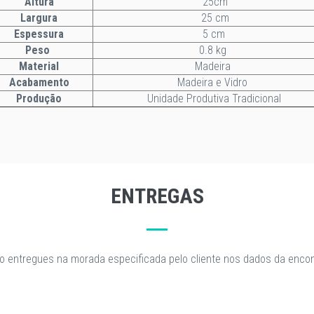
Altura
25cm
Largura
25 cm
Espessura
5 cm
Peso
0.8 kg
Material
Madeira
Acabamento
Madeira e Vidro
Produção
Unidade Produtiva Tradicional
ENTREGAS
o entregues na morada especificada pelo cliente nos dados da enc