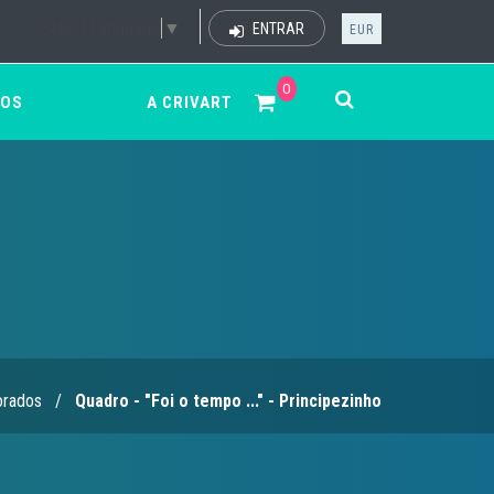
Select Language
▼
ENTRAR
EUR
0
ÇOS
A CRIVART
rados
/
Quadro - "Foi o tempo ..." - Principezinho