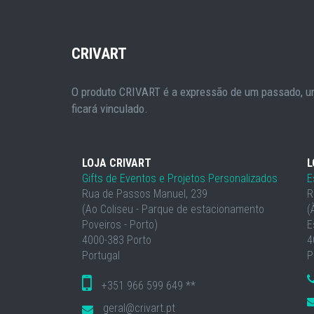
CRIVART
O produto CRIVART é a expressão de um passado, um
ficará vinculado.
LOJA CRIVART
L
Gifts de Eventos e Projetos Personalizados
E
Rua de Passos Manuel, 239
R
(Ao Coliseu - Parque de estacionamento
(
Poveiros - Porto)
E
4000-383 Porto
4
Portugal
P
+351 966 599 649 **
geral@crivart.pt