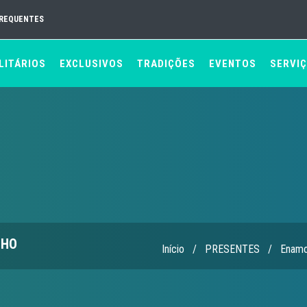
FREQUENTES
LITÁRIOS
EXCLUSIVOS
TRADIÇÕES
EVENTOS
SERVI
NHO
Início
/
PRESENTES
/
Enamo