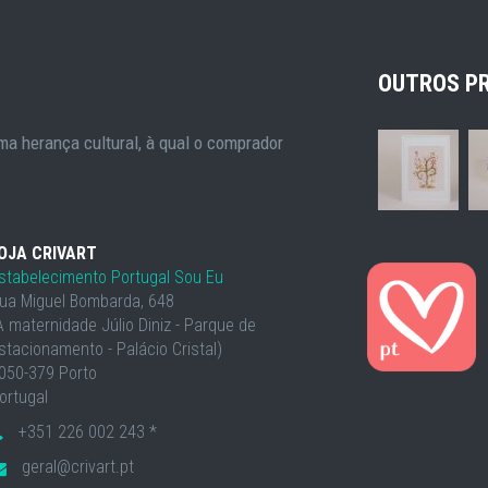
OUTROS P
a herança cultural, à qual o comprador
OJA CRIVART
stabelecimento Portugal Sou Eu
ua Miguel Bombarda, 648
À maternidade Júlio Diniz - Parque de
stacionamento - Palácio Cristal)
050-379 Porto
ortugal
+351 226 002 243 *
geral@crivart.pt