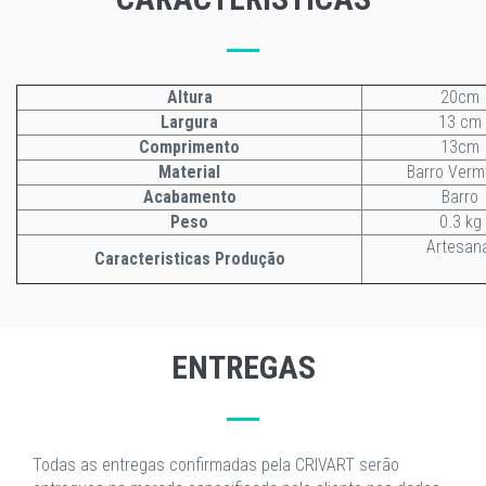
Altura
20cm
Largura
13 cm
Comprimento
13cm
Material
Barro Verm
Acabamento
Barro
Peso
0.3 kg
Artesan
Caracteristicas Produção
ENTREGAS
Todas as entregas confirmadas pela CRIVART serão