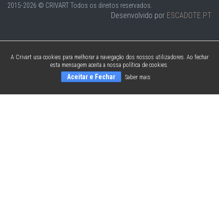
2015-2026 © CRIVART
Todos os direitos reservados.
Desenvolvido por
ESCADOTE.PT
A Crivart usa cookies para melhorar a navegação dos nossos utilizadores. Ao fechar
esta mensagem aceita a nossa política de cookies.
Aceitar e Fechar
Saber mais