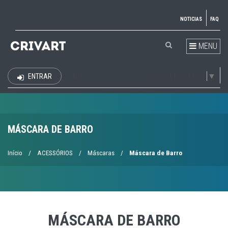
NOTICIAS
FAQ
MENU
Select Language
▼
ENTRAR
EUR
MÁSCARA DE BARRO
Início
/
ACESSÓRIOS
/
Máscaras
/
Máscara de Barro
MÁSCARA DE BARRO