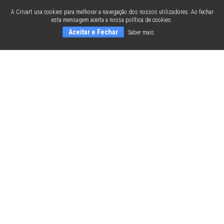
A Crivart usa cookies para melhorar a navegação dos nossos utilizadores. Ao fechar
esta mensagem aceita a nossa política de cookies.
Aceitar e Fechar
Saber mais