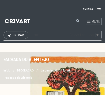
NOTICIAS
FAQ
MENU
Select Language
▼
ENTRAR
EUR
FACHADA DO ALENTEJO
Início
/
DECORAÇÃO
/
Jardim Interior & Exterior
/
Fachada do Alentejo