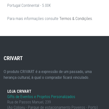
Portugal Continental - 5.00€
Para mais informações consulte
Termos & Condições
.
CRIVART
O produto CRIVART é a expressão de um passado, uma
herança cultural, à qual o comprador ficará vinculado.
LOJA CRIVART
Gifts de Eventos e Projetos Personalizados
Rua de Passos Manuel, 239
(Ao Coliseu - Parque de estacionamento Poveiros - Porto)