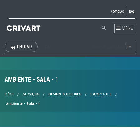
NOTICIAS
FAQ
MENU
Select Language
▼
ENTRAR
EUR
AMBIENTE - SALA - 1
Início
/
SERVIÇOS
/
DESIGN INTERIORES
/
CAMPESTRE
/
Ambiente - Sala - 1