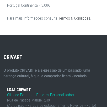
Portugal Continental - 5.00€
Para mais informações consulte
Termos & Condições
.
CRIVART
O produto CRIVART é a expressão de um passado, uma
herança cultural, à qual o comprador ficará vinculado.
LOJA CRIVART
Gifts de Eventos e Projetos Personalizados
Rua de Passos Manuel, 239
(Ao Coliseu - Parque de estacionamento Poveiros - Porto)