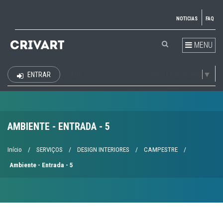
NOTICIAS
FAQ
MENU
Select Language
▼
ENTRAR
EUR
AMBIENTE - ENTRADA - 5
Início
/
SERVIÇOS
/
DESIGN INTERIORES
/
CAMPESTRE
/
Ambiente - Entrada - 5