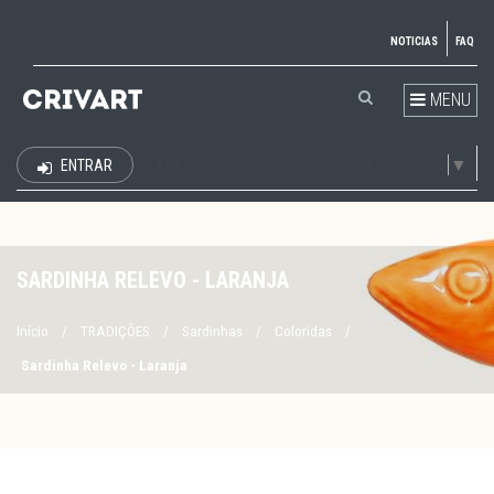
NOTICIAS
FAQ
MENU
Select Language
▼
ENTRAR
EUR
SARDINHA RELEVO - LARANJA
Início
/
TRADIÇÕES
/
Sardinhas
/
Coloridas
/
Sardinha Relevo - Laranja